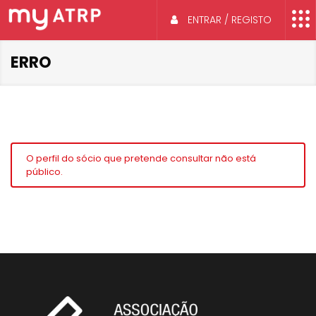
ENTRAR / REGISTO
ERRO
O perfil do sócio que pretende consultar não está
público.