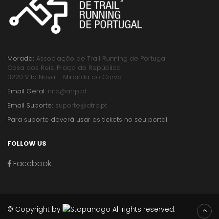
Morada:
Associação de Trail Running de Portugal
Casa dos Reis, Praça da República
3220 Vila Nova – Miranda do Corvo
Email Geral:
info@atrp.pt
Email Suporte:
suporte@atrp.pt
Para suporte deverá usar os tickets no seu portal
FOLLOW US
Facebook
© Copyright by
All rights reserved.