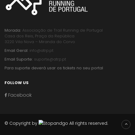
Morada:
Associação de Trail Running de Portugal
Casa dos Reis, Praça da República
3220 Vila Nova – Miranda do Corvo
Email Geral:
info@atrp.pt
Email Suporte:
suporte@atrp.pt
Para suporte deverá usar os tickets no seu portal
FOLLOW US
Facebook
© Copyright by
All rights reserved.